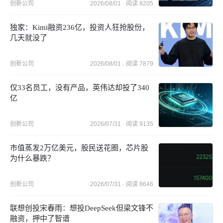
创新公司
2026/08/01
· 阅读
8205
独家：Kimi融资236亿，投资人狂抢股份，
几天就没了
创新公司
2026/08/01
· 阅读
7879
仅33名员工，没有产品，英伟达却投了340
亿
创新公司
2026/07/31
· 阅读
9135
市值蒸发2万亿美元，股民送花圈，芯片股
为什么暴跌？
创新公司
2026/07/31
· 阅读
8646
联想创投宋春雨：想投DeepSeek但梁文锋不
融资，押中了智谱