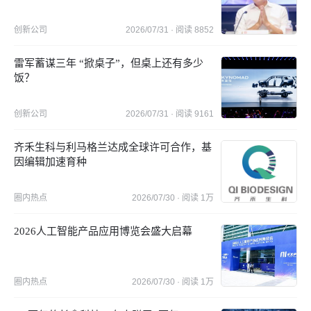
创新公司
2026/07/31
· 阅读
8852
雷军蓄谋三年 “掀桌子”，但桌上还有多少
饭？
创新公司
2026/07/31
· 阅读
9161
齐禾生科与利马格兰达成全球许可合作，基
因编辑加速育种
圈内热点
2026/07/30
· 阅读
1万
2026人工智能产品应用博览会盛大启幕
圈内热点
2026/07/30
· 阅读
1万