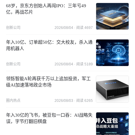
68岁，京东方创始人再闯IPO：三年亏49
亿，再战芯片
创新公司
2026/08/04
· 阅读
4697
年入10亿、订单超50亿：交大校友，杀入通
用机器人
创新公司
2026/08/04
· 阅读
5189
领铄智能A轮再获千万以上追加投资，军工
级AI加速落地政企市场
圈内热点
2026/08/03
· 阅读
6265
年入30亿的飞书，被豆包一口吞：AI战略失
误，字节打翻旧棋盘